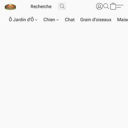
Ô Jardin d'Ô
Chien
Chat
Grain d'oiseaux
Maiso