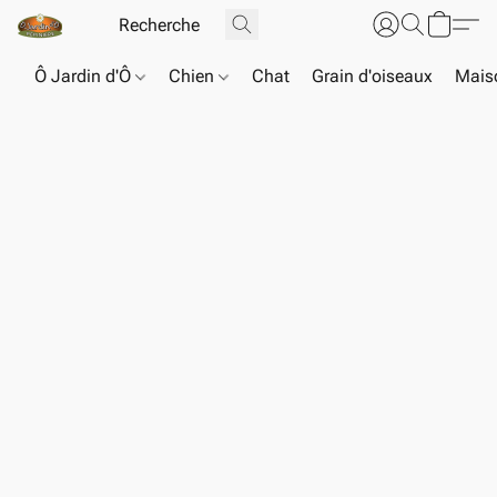
Ô Jardin d'Ô
Chien
Chat
Grain d'oiseaux
Maiso