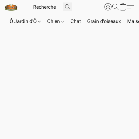
Ô Jardin d'Ô
Chien
Chat
Grain d'oiseaux
Maiso