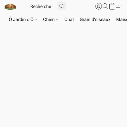
Ô Jardin d'Ô
Chien
Chat
Grain d'oiseaux
Maiso