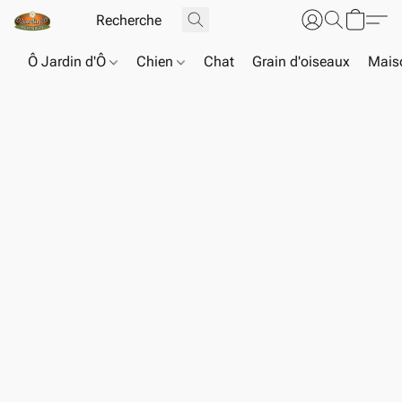
Ô Jardin d'Ô
Chien
Chat
Grain d'oiseaux
Maiso