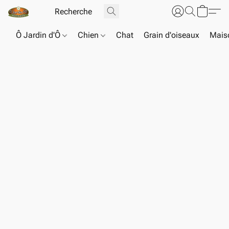
Ô Jardin d'Ô
Chien
Chat
Grain d'oiseaux
Maiso