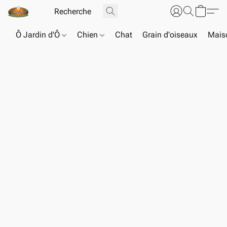
Ô Jardin d'Ô
Chien
Chat
Grain d'oiseaux
Maiso