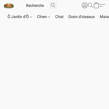
Ô Jardin d'Ô
Chien
Chat
Grain d'oiseaux
Maiso