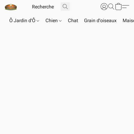
Ô Jardin d'Ô
Chien
Chat
Grain d'oiseaux
Maiso