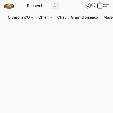
Ô Jardin d'Ô
Chien
Chat
Grain d'oiseaux
Maiso