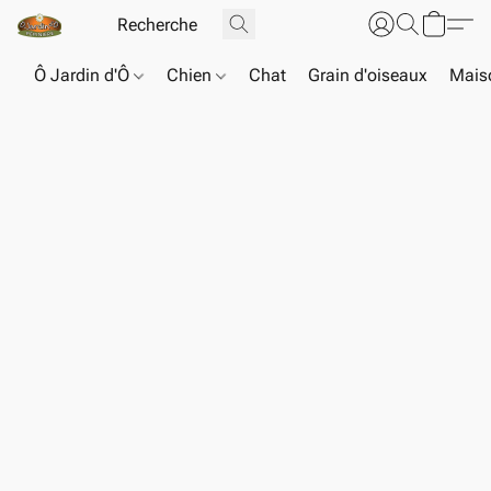
Ô Jardin d'Ô
Chien
Chat
Grain d'oiseaux
Maiso