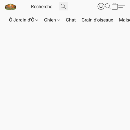
Ô Jardin d'Ô
Chien
Chat
Grain d'oiseaux
Maiso