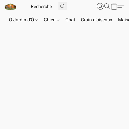
Ô Jardin d'Ô
Chien
Chat
Grain d'oiseaux
Maiso