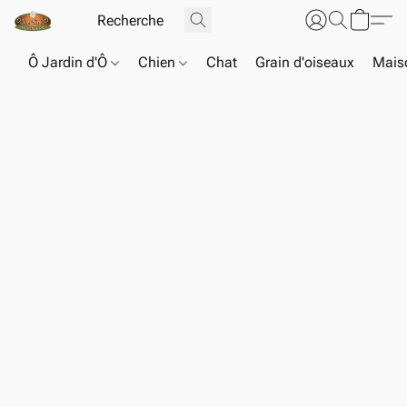
Ô Jardin d'Ô
Chien
Chat
Grain d'oiseaux
Maiso