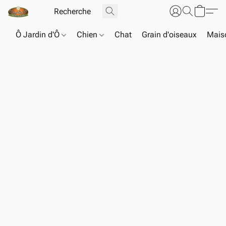
Ô Jardin d'Ô
Chien
Chat
Grain d'oiseaux
Maiso