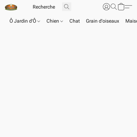
Ô Jardin d'Ô
Chien
Chat
Grain d'oiseaux
Maiso