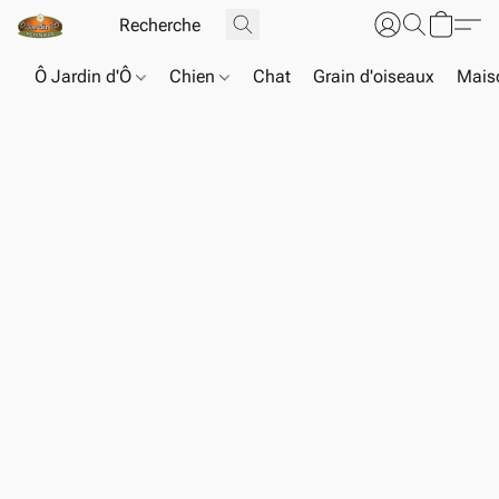
Ô Jardin d'Ô
Chien
Chat
Grain d'oiseaux
Maiso