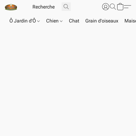
Ô Jardin d'Ô
Chien
Chat
Grain d'oiseaux
Maiso