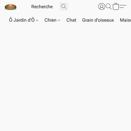
Ô Jardin d'Ô
Chien
Chat
Grain d'oiseaux
Maiso