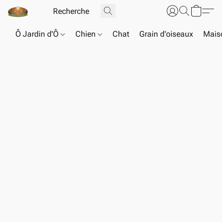
Ô Jardin d'Ô
Chien
Chat
Grain d'oiseaux
Maiso