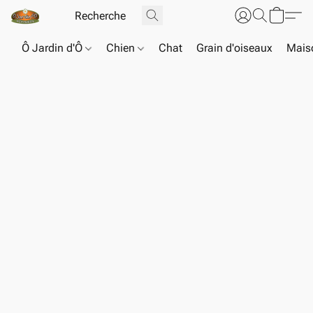
Ô Jardin d'Ô
Chien
Chat
Grain d'oiseaux
Maiso