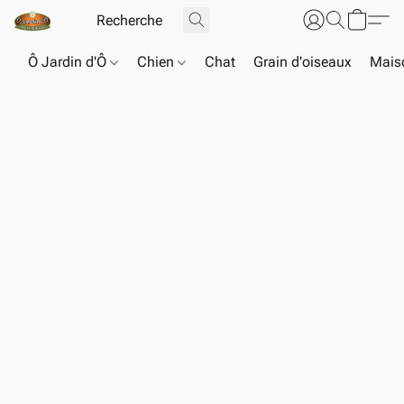
Ô Jardin d'Ô
Chien
Chat
Grain d'oiseaux
Maiso