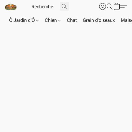
Ô Jardin d'Ô
Chien
Chat
Grain d'oiseaux
Maiso