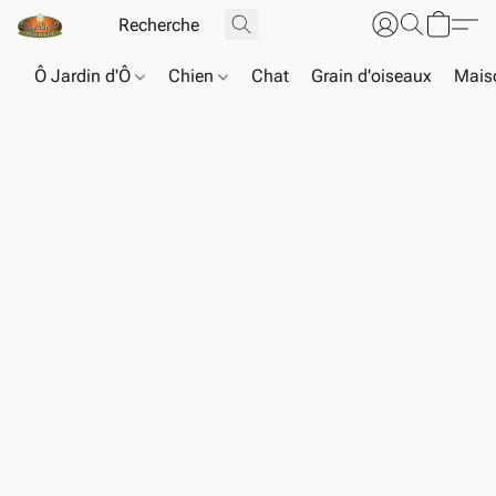
Ô Jardin d'Ô
Chien
Chat
Grain d'oiseaux
Maiso