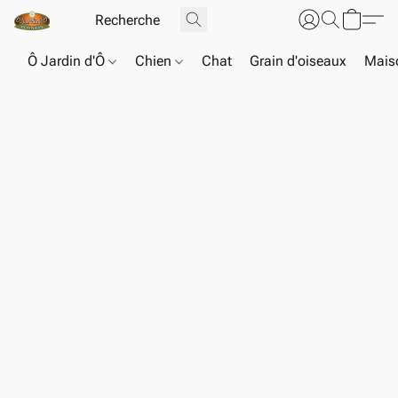
Ô Jardin d'Ô
Chien
Chat
Grain d'oiseaux
Maiso