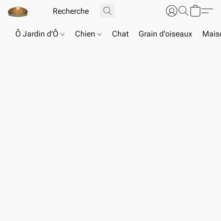
Ô Jardin d'Ô
Chien
Chat
Grain d'oiseaux
Maiso