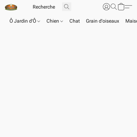
Ô Jardin d'Ô
Chien
Chat
Grain d'oiseaux
Maiso