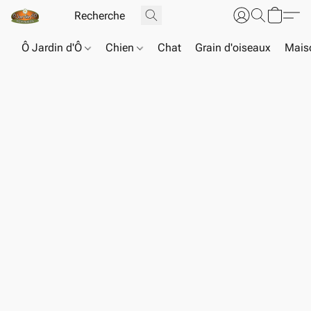
Ô Jardin d'Ô
Chien
Chat
Grain d'oiseaux
Maiso