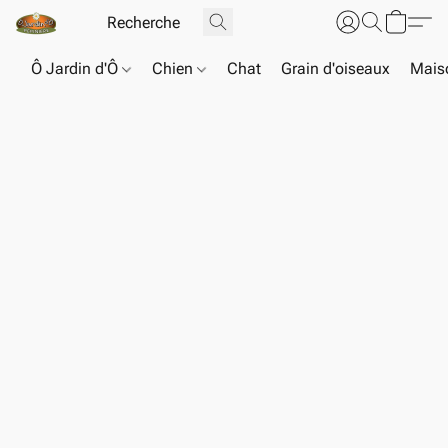
Ô Jardin d'Ô
Chien
Chat
Grain d'oiseaux
Maiso