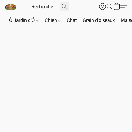
Ô Jardin d'Ô
Chien
Chat
Grain d'oiseaux
Maiso