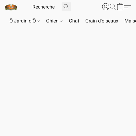
Ô Jardin d'Ô
Chien
Chat
Grain d'oiseaux
Maiso