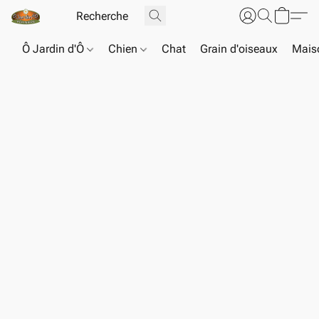
Ô Jardin d'Ô
Chien
Chat
Grain d'oiseaux
Maiso