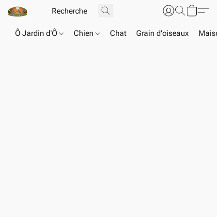
Ô Jardin d'Ô
Chien
Chat
Grain d'oiseaux
Maiso