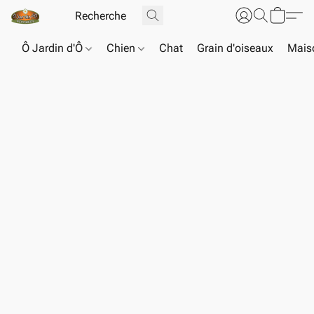
Ô Jardin d'Ô
Chien
Chat
Grain d'oiseaux
Maiso