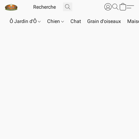
Ô Jardin d'Ô
Chien
Chat
Grain d'oiseaux
Maiso